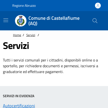
Vai alle notizie in primo piano
Vai al footer
Regione Abruzzo
Comune di Castellafiume
(AQ)
Home
/
Servizi
/
Servizi
Tutti i servizi comunali per i cittadini, disponibili online o a
sportello, per richiedere documenti e permessi, iscriversi a
graduatorie ed effettuare pagamenti.
SERVIZI IN EVIDENZA
Autocertificazioni