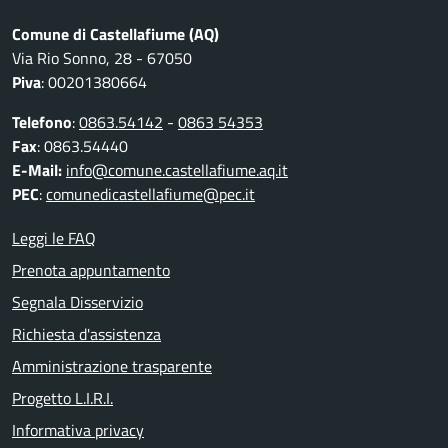
Comune di Castellafiume (AQ)
Via Rio Sonno, 28 - 67050
Piva
: 00201380664
Telefono
:
0863.54142
-
0863 54353
Fax
: 0863.54440
E-Mail:
info@comune.castellafiume.aq.it
PEC
:
comunedicastellafiume@pec.it
Leggi le FAQ
Prenota appuntamento
Segnala Disservizio
Richiesta d'assistenza
Amministrazione trasparente
Progetto L.I.R.I.
Informativa privacy