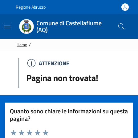
Vai alle notizie in primo piano
Vai al footer
Regione Abruzzo
Comune di Castellafiume
(AQ)
Home
/
ATTENZIONE
ATTENZIONE
Pagina non trovata!
Quanto sono chiare le informazioni su questa
pagina?
Rating: