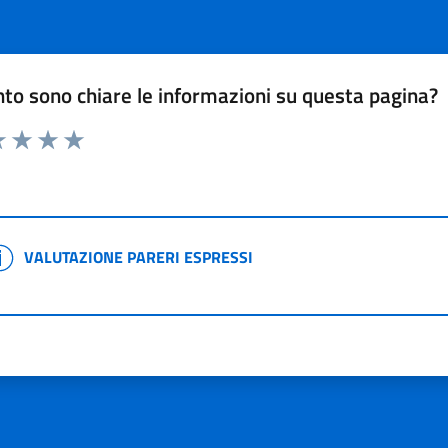
to sono chiare le informazioni su questa pagina?
 1 stelle su 5
luta 2 stelle su 5
Valuta 3 stelle su 5
Valuta 4 stelle su 5
Valuta 5 stelle su 5
VALUTAZIONE PARERI ESPRESSI
ALUTAZIONE PARERI ESPRESSI