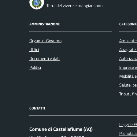
Terra del vivere e mangiar sano
AMMINISTRAZIONE
CATEGORIE
Organi di Governo
Ambiente
Uffici
Anagrafe e
Documenti e dati
Autorizzaz
Politici
Imprese 
Mobilità e
Salute, b
Tributi, f
CONTATTI
Leggi le 
Comune di Castellafiume (AQ)
Prenota 