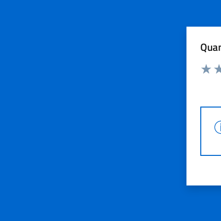
Quan
Rating:
Valuta
Va
V