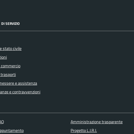
 DI SERVIZIO
 stato civile
ioni
e commercio
 trasporti
enessere e assistenza
inanze e contravvenzioni
FAQ
Amministrazione trasparente
appuntamento
Progetto L.I.R.I.