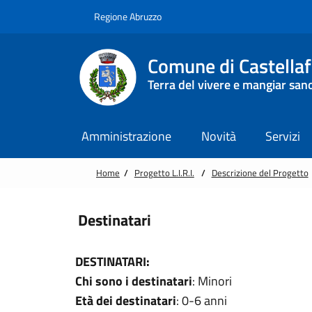
Vai alle notizie in primo piano
Vai al footer
Regione Abruzzo
Comune di Castella
Terra del vivere e mangiar san
Amministrazione
Novità
Servizi
Home
/
Progetto L.I.R.I.
/
Descrizione del Progetto
Destinatari
DESTINATARI:
Chi sono i destinatari
: Minori
Età dei destinatari
: 0-6 anni