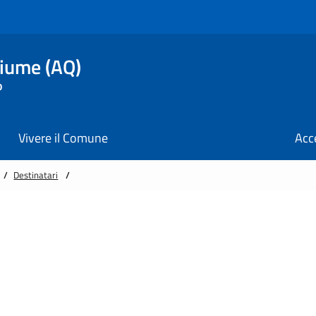
fiume (AQ)
o
Vivere il Comune
Acc
/
Destinatari
/