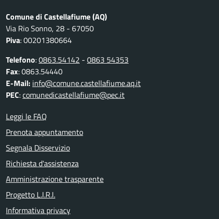
Comune di Castellafiume (AQ)
Via Rio Sonno, 28 - 67050
Piva
: 00201380664
Telefono
:
0863.54142
-
0863 54353
Fax
: 0863.54440
E-Mail:
info@comune.castellafiume.aq.it
PEC
:
comunedicastellafiume@pec.it
Leggi le FAQ
Prenota appuntamento
Segnala Disservizio
Richiesta d'assistenza
Amministrazione trasparente
Progetto L.I.R.I.
Informativa privacy