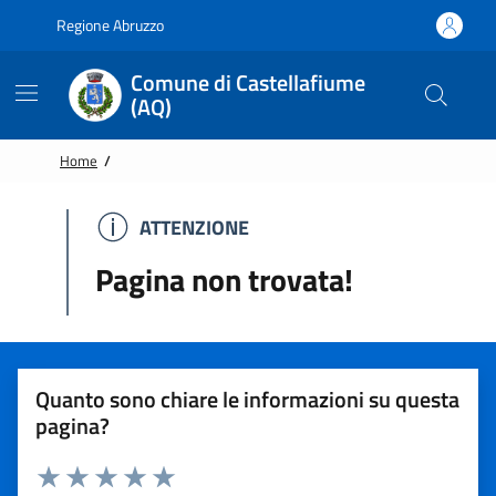
Vai alle notizie in primo piano
Vai al footer
Regione Abruzzo
Comune di Castellafiume
(AQ)
Home
/
ATTENZIONE
ATTENZIONE
Pagina non trovata!
Quanto sono chiare le informazioni su questa
pagina?
Rating: