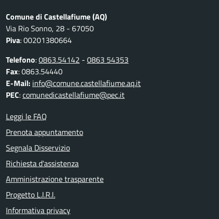
Comune di Castellafiume (AQ)
Via Rio Sonno, 28 - 67050
Piva
: 00201380664
Telefono
:
0863.54142
-
0863 54353
Fax
: 0863.54440
E-Mail:
info@comune.castellafiume.aq.it
PEC
:
comunedicastellafiume@pec.it
Leggi le FAQ
Prenota appuntamento
Segnala Disservizio
Richiesta d'assistenza
Amministrazione trasparente
Progetto L.I.R.I.
Informativa privacy