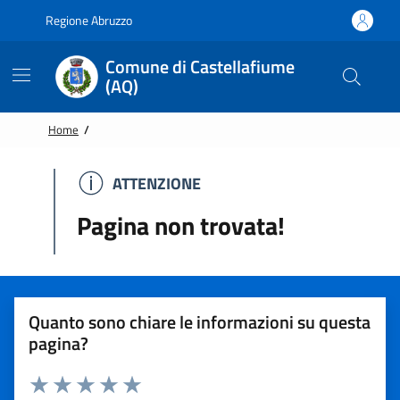
Vai alle notizie in primo piano
Vai al footer
Regione Abruzzo
Comune di Castellafiume
(AQ)
Home
/
ATTENZIONE
ATTENZIONE
Pagina non trovata!
Quanto sono chiare le informazioni su questa
pagina?
Rating: