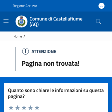
Vai alle notizie in primo piano
Vai al footer
Regione Abruzzo
Comune di Castellafiume
(AQ)
Home
/
ATTENZIONE
ATTENZIONE
Pagina non trovata!
Quanto sono chiare le informazioni su questa
pagina?
Rating: