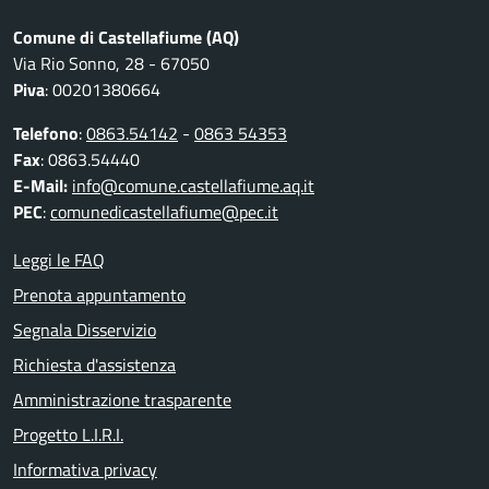
Comune di Castellafiume (AQ)
Via Rio Sonno, 28 - 67050
Piva
: 00201380664
Telefono
:
0863.54142
-
0863 54353
Fax
: 0863.54440
E-Mail:
info@comune.castellafiume.aq.it
PEC
:
comunedicastellafiume@pec.it
Leggi le FAQ
Prenota appuntamento
Segnala Disservizio
Richiesta d'assistenza
Amministrazione trasparente
Progetto L.I.R.I.
Informativa privacy