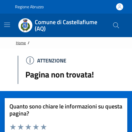
Vai alle notizie in primo piano
Vai al footer
Regione Abruzzo
Comune di Castellafiume
(AQ)
Home
/
ATTENZIONE
ATTENZIONE
Pagina non trovata!
Quanto sono chiare le informazioni su questa
pagina?
Rating: