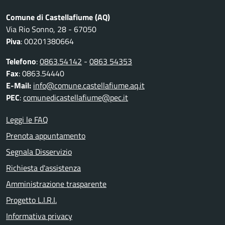
Comune di Castellafiume (AQ)
Via Rio Sonno, 28 - 67050
Piva
: 00201380664
Telefono
:
0863.54142
-
0863 54353
Fax
: 0863.54440
E-Mail:
info@comune.castellafiume.aq.it
PEC
:
comunedicastellafiume@pec.it
Leggi le FAQ
Prenota appuntamento
Segnala Disservizio
Richiesta d'assistenza
Amministrazione trasparente
Progetto L.I.R.I.
Informativa privacy